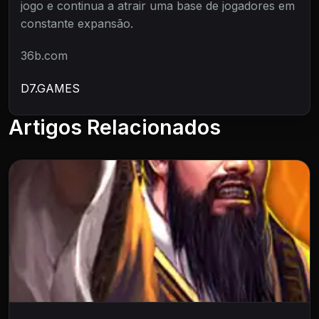
jogo e continua a atrair uma base de jogadores em
constante expansão.
36b.com
D7.GAMES
Artigos Relacionados