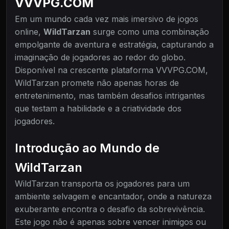
VVVPG.COM
Em um mundo cada vez mais imersivo de jogos
online,
WildTarzan
surge como uma combinação
empolgante de aventura e estratégia, capturando a
imaginação de jogadores ao redor do globo.
Disponível na crescente plataforma
VVVPG.COM
,
WildTarzan promete não apenas horas de
entretenimento, mas também desafios intrigantes
que testam a habilidade e a criatividade dos
jogadores.
Introdução ao Mundo de
WildTarzan
WildTarzan transporta os jogadores para um
ambiente selvagem e encantador, onde a natureza
exuberante encontra o desafio da sobrevivência.
Este jogo não é apenas sobre vencer inimigos ou