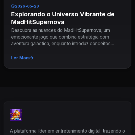
2026-05-29
Explorando o Universo Vibrante de
MadHitSupernova
Descubra as nuances do MadHitSupernova, um
emocionante jogo que combina estratégia com
aventura galáctica, enquanto introduz conceitos
inovadores no mundo dos jogos online.
Ler Mais
A plataforma líder em entretenimento digital, trazendo o