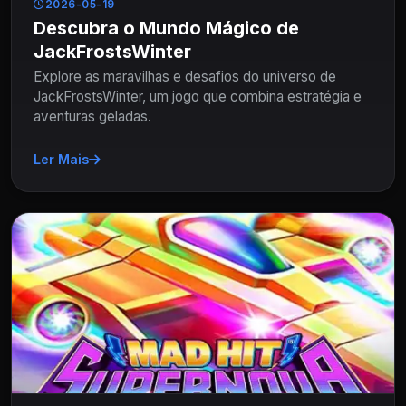
2026-05-19
Descubra o Mundo Mágico de
JackFrostsWinter
Explore as maravilhas e desafios do universo de
JackFrostsWinter, um jogo que combina estratégia e
aventuras geladas.
Ler Mais