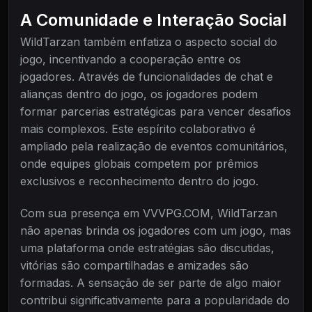
A Comunidade e Interação Social
WildTarzan também enfatiza o aspecto social do
jogo, incentivando a cooperação entre os
jogadores. Através de funcionalidades de chat e
alianças dentro do jogo, os jogadores podem
formar parcerias estratégicas para vencer desafios
mais complexos. Este espírito colaborativo é
ampliado pela realização de eventos comunitários,
onde equipes globais competem por prêmios
exclusivos e reconhecimento dentro do jogo.
Com sua presença em
VVVPG.COM
, WildTarzan
não apenas brinda os jogadores com um jogo, mas
uma plataforma onde estratégias são discutidas,
vitórias são compartilhadas e amizades são
formadas. A sensação de ser parte de algo maior
contribui significativamente para a popularidade do