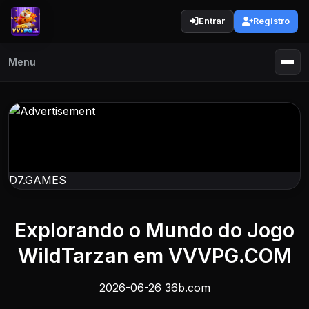
Entrar
Registro
Menu
D7.GAMES
Explorando o Mundo do Jogo
WildTarzan em VVVPG.COM
2026-06-26
36b.com