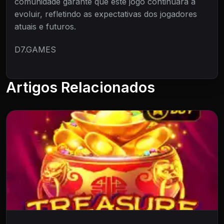
comunidade garante que este jogo continuará a
evoluir, refletindo as expectativas dos jogadores
atuais e futuros.
D7.GAMES
Artigos Relacionados