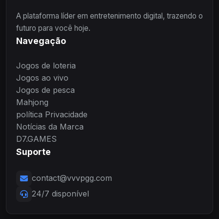
A plataforma líder em entretenimento digital, trazendo o
futuro para você hoje.
Navegação
Jogos de loteria
Jogos ao vivo
Jogos de pesca
Mahjong
política Privacidade
Notícias da Marca
D7.GAMES
Suporte
contact@vvvpgg.com
24/7 disponível