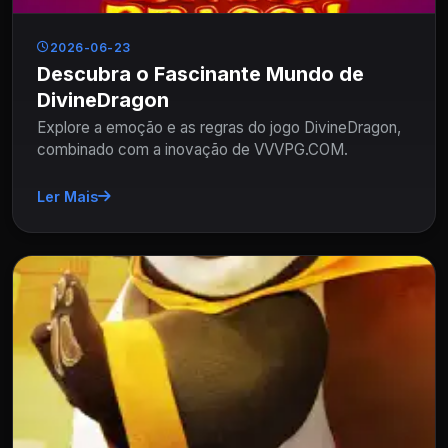
2026-06-23
Descubra o Fascinante Mundo de
DivineDragon
Explore a emoção e as regras do jogo DivineDragon,
combinado com a inovação de VVVPG.COM.
Ler Mais