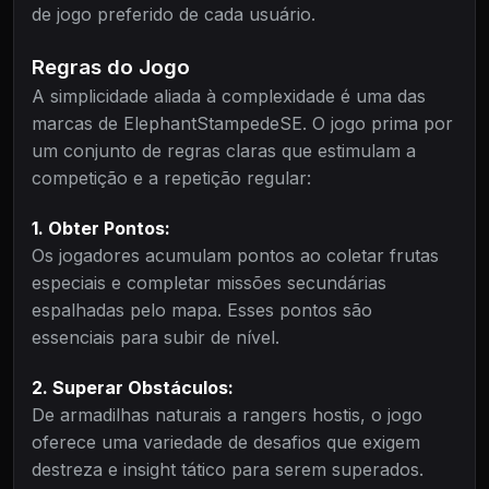
de jogo preferido de cada usuário.
Regras do Jogo
A simplicidade aliada à complexidade é uma das
marcas de ElephantStampedeSE. O jogo prima por
um conjunto de regras claras que estimulam a
competição e a repetição regular:
1. Obter Pontos:
Os jogadores acumulam pontos ao coletar frutas
especiais e completar missões secundárias
espalhadas pelo mapa. Esses pontos são
essenciais para subir de nível.
2. Superar Obstáculos:
De armadilhas naturais a rangers hostis, o jogo
oferece uma variedade de desafios que exigem
destreza e insight tático para serem superados.