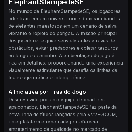
ElephantStampedeSE
No mundo de ElephantStampedeSE, os jogadores
adentram em um universo onde dominam bandos
de elefantes majestosos em um cenário de selva
vibrante e repleto de perigos. A missão principal
dos jogadores é guiar seus elefantes através de
obstáculos, evitar predadores e coletar tesouros
ao longo do caminho. A ambientação do jogo é
rica em detalhes, proporcionando uma experiência
visualmente estimulante que desafia os limites da
tecnologia gráfica contemporânea.
A Iniciativa por Trás do Jogo
Desenvolvido por uma equipe de criadores
apaixonados, ElephantStampedeSE faz parte da
nova linha de títulos lançados pela VVVPG.COM,
uma plataforma renomada por oferecer
entretenimento de qualidade no mercado de