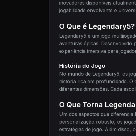
inovadoras disponíveis atualment
jogabilidade envolvente e univer
O Que é Legendary5?
Legendary5 é um jogo multijogado
aventuras épicas. Desenvolvido 
experiência imersiva para jogador
História do Jogo
No mundo de Legendary5, os jog
história rica em profundidade. O
diferentes dimensões. Cada escol
O Que Torna Legenda
Um dos aspectos que diferencia 
personalização robusto, os joga
estratégias de jogo. Além disso,