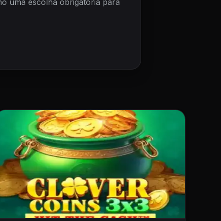
mo uma escolha obrigatória para