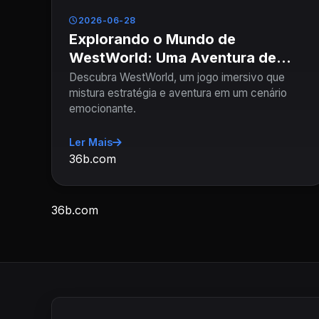
2026-06-28
Explorando o Mundo de
WestWorld: Uma Aventura de
Jogo Inesquecível
Descubra WestWorld, um jogo imersivo que
mistura estratégia e aventura em um cenário
emocionante.
Ler Mais
36b.com
36b.com