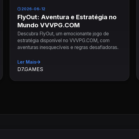
2026-06-12
FlyOut: Aventura e Estratégia no
Mundo VVVPG.COM
Descubra FlyOut, um emocionante jogo de
estratégia disponível no VVVPG.COM, com
aventuras inesquecíveis e regras desafiadoras.
Ler Mais
D7.GAMES