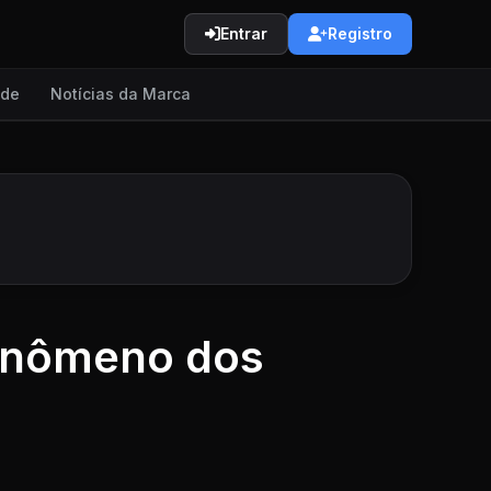
Entrar
Registro
ade
Notícias da Marca
enômeno dos