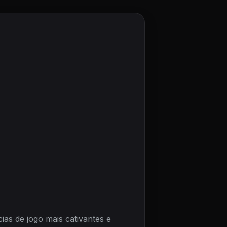
s de jogo mais cativantes e