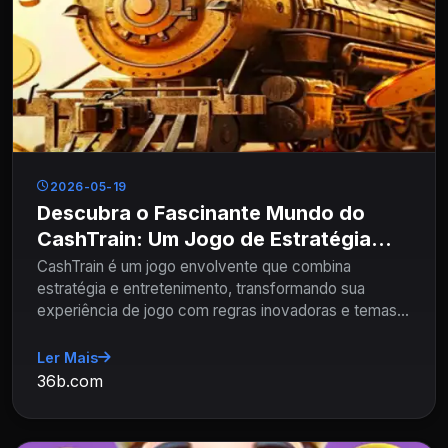
2026-05-19
Descubra o Fascinante Mundo do
CashTrain: Um Jogo de Estratégia
Moderno
CashTrain é um jogo envolvente que combina
estratégia e entretenimento, transformando sua
experiência de jogo com regras inovadoras e temas
atuais.
Ler Mais
36b.com