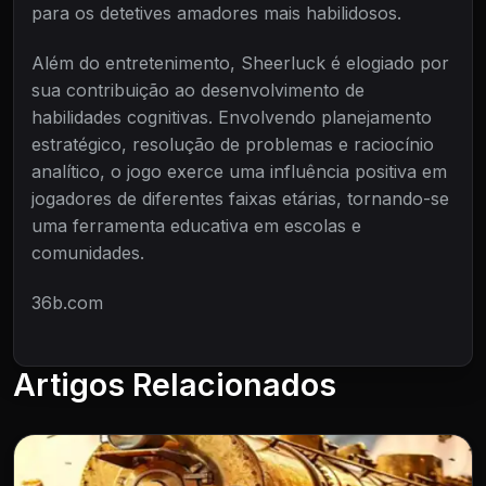
para os detetives amadores mais habilidosos.
Além do entretenimento, Sheerluck é elogiado por
sua contribuição ao desenvolvimento de
habilidades cognitivas. Envolvendo planejamento
estratégico, resolução de problemas e raciocínio
analítico, o jogo exerce uma influência positiva em
jogadores de diferentes faixas etárias, tornando-se
uma ferramenta educativa em escolas e
comunidades.
36b.com
Artigos Relacionados