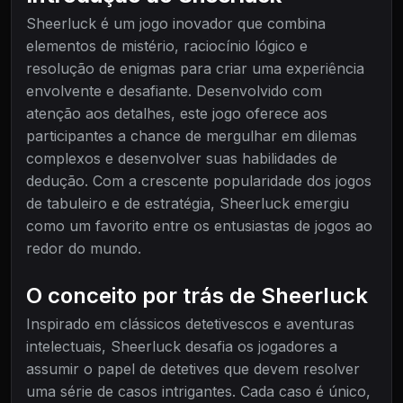
Sheerluck é um jogo inovador que combina
elementos de mistério, raciocínio lógico e
resolução de enigmas para criar uma experiência
envolvente e desafiante. Desenvolvido com
atenção aos detalhes, este jogo oferece aos
participantes a chance de mergulhar em dilemas
complexos e desenvolver suas habilidades de
dedução. Com a crescente popularidade dos jogos
de tabuleiro e de estratégia, Sheerluck emergiu
como um favorito entre os entusiastas de jogos ao
redor do mundo.
O conceito por trás de Sheerluck
Inspirado em clássicos detetivescos e aventuras
intelectuais, Sheerluck desafia os jogadores a
assumir o papel de detetives que devem resolver
uma série de casos intrigantes. Cada caso é único,