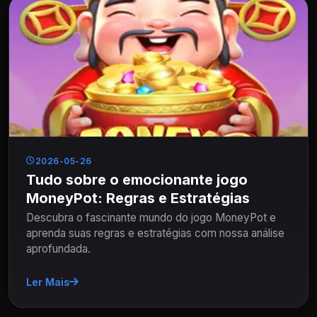
2026-05-26
Tudo sobre o emocionante jogo
MoneyPot: Regras e Estratégias
Descubra o fascinante mundo do jogo MoneyPot e
aprenda suas regras e estratégias com nossa análise
aprofundada.
Ler Mais