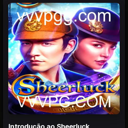
Introdução ao Sheerluck