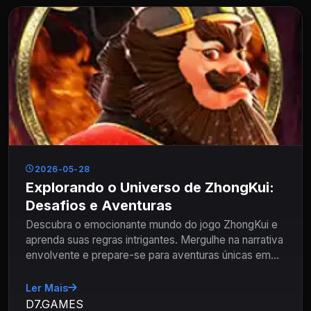
2026-05-28
Explorando o Universo de ZhongKui:
Desafios e Aventuras
Descubra o emocionante mundo do jogo ZhongKui e
aprenda suas regras intrigantes. Mergulhe na narrativa
envolvente e prepare-se para aventuras únicas em
um cenário fantástico.
Ler Mais
D7.GAMES