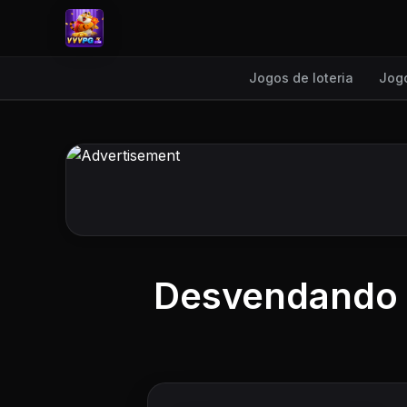
Jogos de loteria
Jogo
Desvendando 