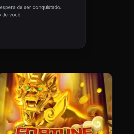
espera de ser conquistado.
 de você.