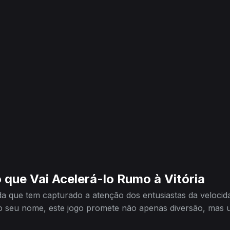
que Vai Acelerá-lo Rumo à Vitória
a que tem capturado a atenção dos entusiastas da veloci
o seu nome, este jogo promete não apenas diversão, mas 