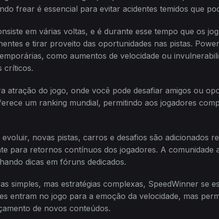
o frear é essencial para evitar acidentes temidos que pod
siste em várias voltas, e é durante esse tempo que os jo
nentes e tirar proveito das oportunidades nas pistas. Powe
mporárias, como aumentos de velocidade ou invulnerabil
críticos.
ra atração do jogo, onde você pode desafiar amigos ou op
ferece um ranking mundial, permitindo aos jogadores comp
voluir, novas pistas, carros e desafios são adicionados
nte para retornos contínuos dos jogadores. A comunidade 
ilhando dicas em fóruns dedicados.
ras simples, mas estratégias complexas, SpeedWinner se 
res entram no jogo para a emoção da velocidade, mas perm
ançamento de novos conteúdos.