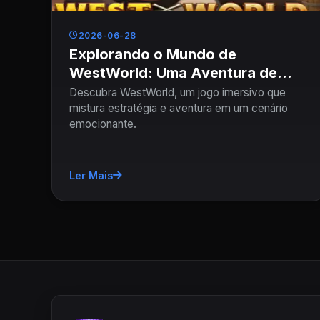
2026-06-28
Explorando o Mundo de
WestWorld: Uma Aventura de
Jogo Inesquecível
Descubra WestWorld, um jogo imersivo que
mistura estratégia e aventura em um cenário
emocionante.
Ler Mais