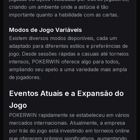
criando um ambiente onde a astúcia é tão
importante quanto a habilidade com as cartas.
Modos de Jogo Variáveis
Existem diversos modos disponíveis, cada um
adaptado para diferentes estilos e preferências de
jogo. Desde sessões rápidas e casuais até torneios
intensos, POKERWIN oferece algo para todos,
ampliando seu apelo a uma variedade mais ampla
de jogadores.
Eventos Atuais e a Expansão do
Jogo
POKERWIN rapidamente se estabeleceu em vários
mercados internacionais. Atualmente, a empresa
por trás do jogo está investindo em torneios online
que oferecem prêmios significativos, aumentando