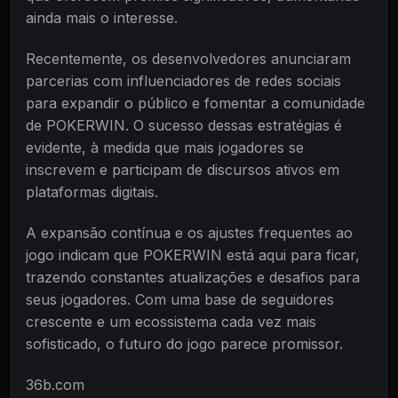
ainda mais o interesse.
Recentemente, os desenvolvedores anunciaram
parcerias com influenciadores de redes sociais
para expandir o público e fomentar a comunidade
de POKERWIN. O sucesso dessas estratégias é
evidente, à medida que mais jogadores se
inscrevem e participam de discursos ativos em
plataformas digitais.
A expansão contínua e os ajustes frequentes ao
jogo indicam que POKERWIN está aqui para ficar,
trazendo constantes atualizações e desafios para
seus jogadores. Com uma base de seguidores
crescente e um ecossistema cada vez mais
sofisticado, o futuro do jogo parece promissor.
36b.com