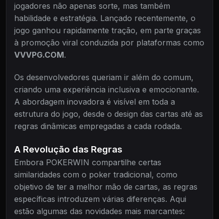
jogadores não apenas sorte, mas também
habilidade e estratégia. Lançado recentemente, o
jogo ganhou rapidamente tração, em parte graças
à promoção viral conduzida por plataformas como
VVVPG.COM
.
Os desenvolvedores queriam ir além do comum,
criando uma experiência inclusiva e emocionante.
A abordagem inovadora é visível em toda a
estrutura do jogo, desde o design das cartas até as
regras dinâmicas empregadas a cada rodada.
A Revolução das Regras
Embora POKERWIN compartilhe certas
similaridades com o poker tradicional, como
objetivo de ter a melhor mão de cartas, as regras
específicas introduzem várias diferenças. Aqui
estão algumas das novidades mais marcantes: