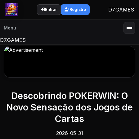
D7.GAMES
Entrar
Registro
Menu
D7.GAMES
Descobrindo POKERWIN: O
Novo Sensação dos Jogos de
Cartas
2026-05-31