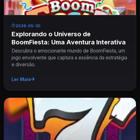
2026-05-30
Explorando o Universo de
BoomFiesta: Uma Aventura Interativa
Descubra o emocionante mundo de BoomFiesta, um
jogo envolvente que captura a essência da estratégia
e diversão.
Ler Mais