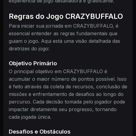
experiência de jogo desafiadora e gratificante.
Regras do Jogo CRAZYBUFFALO
Para iniciar sua jornada em CRAZYBUFFALO, é
essencial entender as regras fundamentais que
guiam o jogo. Aqui está uma visão detalhada das
diretrizes do jogo:
Objetivo Primário
O principal objetivo em CRAZYBUFFALO é
acumular o maior número de pontos possível. Isso
é feito através da coleta de recursos, conclusão de
missões e enfrentamento de desafios ao longo do
percurso. Cada decisão tomada pelo jogador pode
impactar diretamente seu progresso, tornando
cada jogada única.
Desafios e Obstáculos