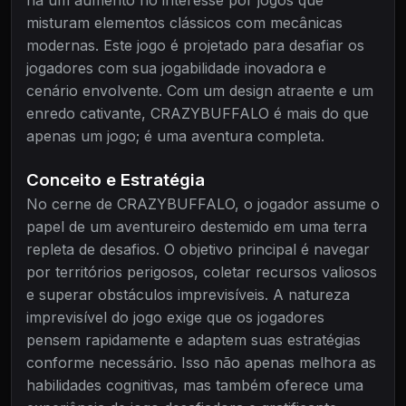
misturam elementos clássicos com mecânicas
modernas. Este jogo é projetado para desafiar os
jogadores com sua jogabilidade inovadora e
cenário envolvente. Com um design atraente e um
enredo cativante, CRAZYBUFFALO é mais do que
apenas um jogo; é uma aventura completa.
Conceito e Estratégia
No cerne de CRAZYBUFFALO, o jogador assume o
papel de um aventureiro destemido em uma terra
repleta de desafios. O objetivo principal é navegar
por territórios perigosos, coletar recursos valiosos
e superar obstáculos imprevisíveis. A natureza
imprevisível do jogo exige que os jogadores
pensem rapidamente e adaptem suas estratégias
conforme necessário. Isso não apenas melhora as
habilidades cognitivas, mas também oferece uma